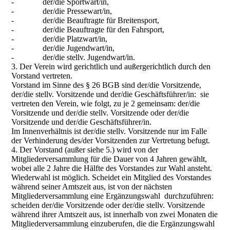
- der/die Sportwart/in,
- der/die Pressewart/in,
- der/die Beauftragte für Breitensport,
- der/die Beauftragte für den Fahrsport,
- der/die Platzwart/in,
- der/die Jugendwart/in,
- der/die stellv. Jugendwart/in.
3. Der Verein wird gerichtlich und außergerichtlich durch den
Vorstand vertreten.
Vorstand im Sinne des § 26 BGB sind der/die Vorsitzende,
der/die stellv. Vorsitzende und der/die Geschäftsführer/in: sie
vertreten den Verein, wie folgt, zu je 2 gemeinsam: der/die
Vorsitzende und der/die stellv. Vorsitzende oder der/die
Vorsitzende und der/die Geschäftsführer/in.
Im Innenverhältnis ist der/die stellv. Vorsitzende nur im Falle
der Verhinderung des/der Vorsitzenden zur Vertretung befugt.
4. Der Vorstand (außer siehe 5.) wird von der
Mitgliederversammlung für die Dauer von 4 Jahren gewählt,
wobei alle 2 Jahre die Hälfte des Vorstandes zur Wahl ansteht.
Wiederwahl ist möglich. Scheidet ein Mitglied des Vorstandes
während seiner Amtszeit aus, ist von der nächsten
Mitgliederversammlung eine Ergänzungswahl durchzuführen:
scheiden der/die Vorsitzende oder der/die stellv. Vorsitzende
während ihrer Amtszeit aus, ist innerhalb von zwei Monaten die
Mitgliederversammlung einzuberufen, die die Ergänzungswahl