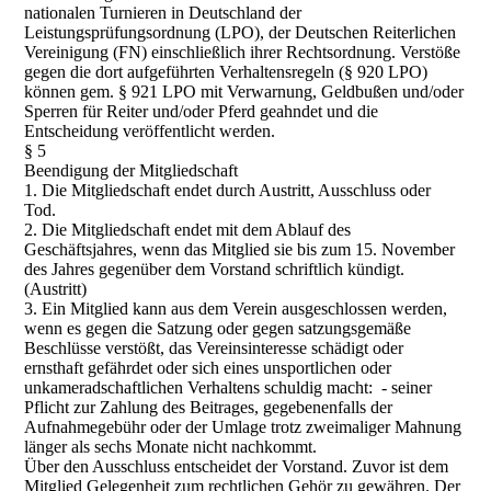
nationalen Turnieren in Deutschland der
Leistungsprüfungsordnung (LPO), der Deutschen Reiterlichen
Vereinigung (FN) einschließlich ihrer Rechtsordnung. Verstöße
gegen die dort aufgeführten Verhaltensregeln (§ 920 LPO)
können gem. § 921 LPO mit Verwarnung, Geldbußen und/oder
Sperren für Reiter und/oder Pferd geahndet und die
Entscheidung veröffentlicht werden.
§ 5
Beendigung der Mitgliedschaft
1. Die Mitgliedschaft endet durch Austritt, Ausschluss oder
Tod.
2. Die Mitgliedschaft endet mit dem Ablauf des
Geschäftsjahres, wenn das Mitglied sie bis zum 15. November
des Jahres gegenüber dem Vorstand schriftlich kündigt.
(Austritt)
3. Ein Mitglied kann aus dem Verein ausgeschlossen werden,
wenn es gegen die Satzung oder gegen satzungsgemäße
Beschlüsse verstößt, das Vereinsinteresse schädigt oder
ernsthaft gefährdet oder sich eines unsportlichen oder
unkameradschaftlichen Verhaltens schuldig macht: - seiner
Pflicht zur Zahlung des Beitrages, gegebenenfalls der
Aufnahmegebühr oder der Umlage trotz zweimaliger Mahnung
länger als sechs Monate nicht nachkommt.
Über den Ausschluss entscheidet der Vorstand. Zuvor ist dem
Mitglied Gelegenheit zum rechtlichen Gehör zu gewähren. Der